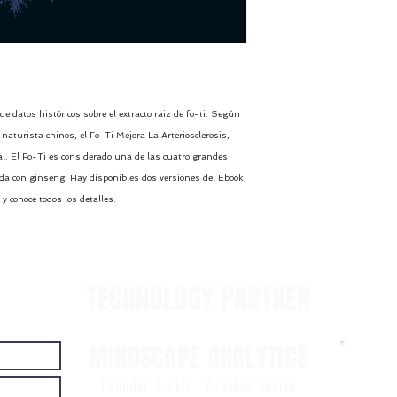
de datos históricos sobre el extracto raiz de fo-ti. Según
aturista chinos, el Fo-Ti Mejora La Arteriosclerosis,
al. El Fo-Ti es considerado una de las cuatro grandes
ada con ginseng. Hay disponibles dos versiones del Ebook,
 conoce todos los detalles.
TECHNOLOGY PARTNER
Phras
Evidence 
MINDSCAPE ANALYTICS
FREE T
Pairs
Founder & CEO - Zeeshan Keerio
Bybi