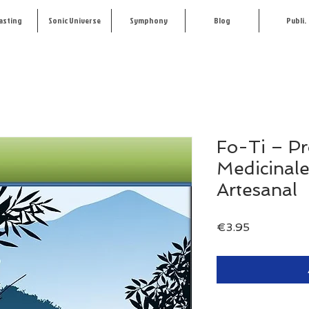
asting
Sonic Universe
Symphony
Blog
Publi.
Fo-Ti – P
Medicinale
Artesanal
Price
€3.95