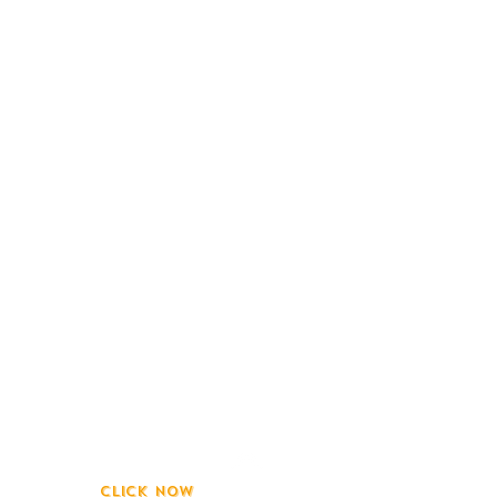
e of the day...
is the incentive that the lucky ones use.
rading Bots More 450
t Exchange
CLICK NOW